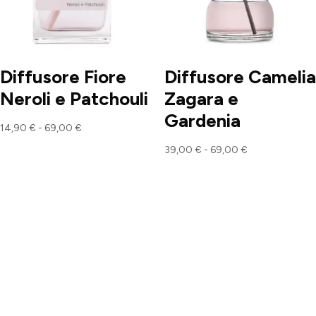
Diffusore Fiore
Diffusore Camelia
Neroli e Patchouli
Zagara e
Gardenia
Fascia
14,90
€
-
69,00
€
di
Fascia
39,00
€
-
69,00
€
prezzo:
di
da
prezzo:
14,90 €
da
a
39,00 €
69,00 €
a
69,00 €