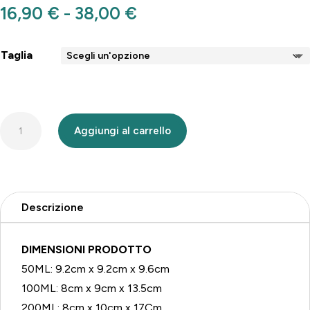
Fascia
16,90
€
-
38,00
€
di
prezzo:
Taglia
da
16,90 €
a
Diffusore
38,00 €
Aggiungi al carrello
Rosa
Petali
di
Rosa
Descrizione
quantità
DIMENSIONI PRODOTTO
50ML: 9.2cm x 9.2cm x 9.6cm
100ML: 8cm x 9cm x 13.5cm
200ML: 8cm x 10cm x 17Cm