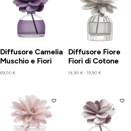
Diffusore Camelia
Diffusore Fiore
Muschio e Fiori
Fiori di Cotone
Fascia
69,00
€
14,90
€
-
19,90
€
di
prezzo:
da
14,90 €
a
19,90 €