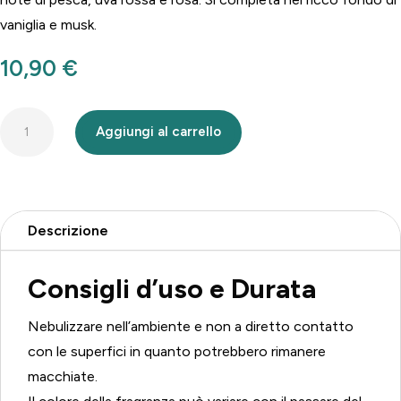
vaniglia e musk.
10,90
€
Diffusore
Aggiungi al carrello
spray
Rosso
Divino
quantità
Descrizione
Consigli d’uso e Durata
Nebulizzare nell’ambiente e non a diretto contatto
con le superfici in quanto potrebbero rimanere
macchiate.