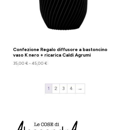
Confezione Regalo diffusore a bastoncino
vaso K nero + ricarica Caldi Agrumi
Fascia
35,00
€
-
45,00
€
di
prezzo:
da
1
2
3
4
→
35,00 €
a
45,00 €