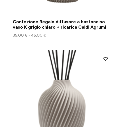
Confezione Regalo diffusore a bastoncino
vaso K grigio chiaro + ricarica Caldi Agrumi
Fascia
35,00
€
-
45,00
€
di
prezzo:
da
35,00 €
a
45,00 €