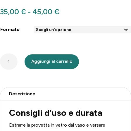
Fascia
35,00
€
-
45,00
€
di
prezzo:
Formato
da
35,00 €
a
Confezione
45,00 €
Aggiungi al carrello
Regalo
diffusore
a
bastoncino
Descrizione
vaso
K
Consigli d’uso e durata
nero
+
Estrarre la provetta in vetro dal vaso e versare
ricarica