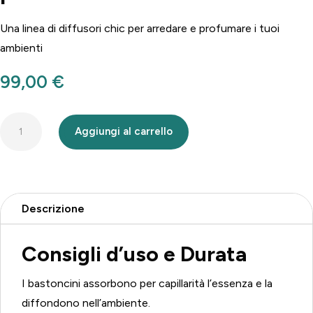
Una linea di diffusori chic per arredare e profumare i tuoi
ambienti
99,00
€
Diffusore
Aggiungi al carrello
a
bastoncino
senza
profumo
Descrizione
quantità
Consigli d’uso e Durata
I bastoncini assorbono per capillarità l’essenza e la
diffondono nell’ambiente.