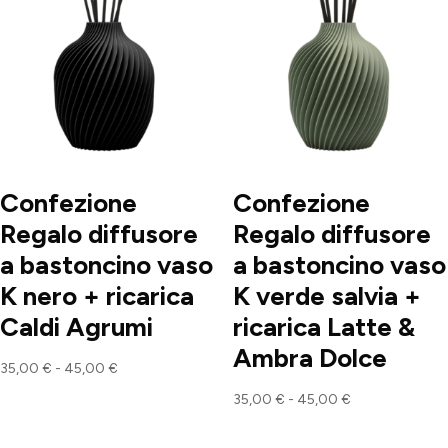
Confezione
Confezione
Regalo diffusore
Regalo diffusore
a bastoncino vaso
a bastoncino vaso
K nero + ricarica
K verde salvia +
Caldi Agrumi
ricarica Latte &
Ambra Dolce
Fascia
35,00
€
-
45,00
€
di
Fascia
35,00
€
-
45,00
€
prezzo:
di
da