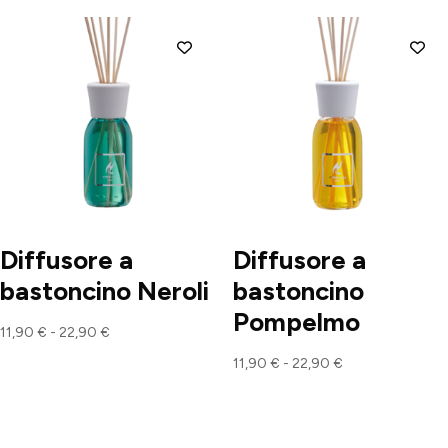
prezzo:
35,00 €
da
a
35,00 €
45,00 €
a
45,00 €
Diffusore a
Diffusore a
bastoncino Neroli
bastoncino
Pompelmo
Fascia
11,90
€
-
22,90
€
di
Fascia
11,90
€
-
22,90
€
prezzo:
di
da
prezzo:
11,90 €
da